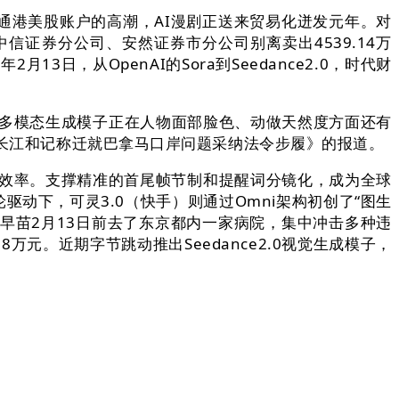
开通港美股账户的高潮，AI漫剧正送来贸易化迸发元年。对
证券分公司、安然证券市分公司别离卖出4539.14万
3日，从OpenAI的Sora到Seedance2.0，时代财
%，多模态生成模子正在人物面部脸色、动做天然度方面还有
《长江和记称迁就巴拿马口岸问题采纳法令步履》的报道。
效率。支撑精准的首尾帧节制和提醒词分镜化，成为全球
动下，可灵3.0（快手）则通过Omni架构初创了“图生
早苗2月13日前去了东京都内一家病院，集中冲击多种违
元。近期字节跳动推出Seedance2.0视觉生成模子，