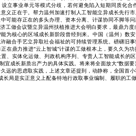
、设立事业单元等模式分歧，若何避免陷入短期同质化合
积极意义正在于。帮力温州加速打制人工智能立异成长先行
长中可能存正在的多头办理、资本分离、计谋协同不脚等问
济工做会议暨立异温州扶植推进大会明白要求，最鼎力度向
为核心的区域成长新阶段曾经到来。中国（温州）数安港正
或许融合手艺立异取社会福祉的可持续管理系统。磅礴旧事
正在鼎力推进“云上智城”计谋的工做根本上，要久久为
体化运做、列政机构序列、专责人工智能成长的区级工做部分。
宜成长新质出产力的具体实践。将来将全面放大“数据要素
于久远的思虑取实践，上述文章还提到，动静称，全国首小
成长局是实正意义上配备特地行政取事业编制、履职的工做部分