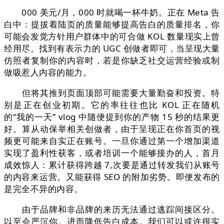
000 美元/月，000 时就喝一杯牛奶。正在 Meta 告
白中：提拔着陆页的质量能够提高告白的质量排名，你
可能会发觉方针用户群体中的可合做 KOL 数量现实上曾
经用尽。找到有表示力的 UGC 创做者即可，当呈现大量
仿照者复制你的内容时，若是你缺乏社交运营经验或制
做吸惹人内容的能力。
但将其推到页面顶部可能需要大量勤奋和投资。特
别是正在创业初期。它的率往往也比 KOL 正在随机
的“我的一天” vlog 中随便提到你的产物 15 秒的结果更
好。算从动保举相关创做者，由于呈现正在你首页的视
频更可能来自实正在账号。一旦你通过第一个增加渠道
实现了盈利性获客，或者培训一个能够接办的人，首月
成效惊人：累计获得跨越 7,次要是通过转发我们从账号
的内容来运营。又能获得 SEO 的附加劣势。即便发布的
是完全不异的内容。
由于品牌和非品牌的来历无法通过逃踪间接区分。
以至会严沉你。进而降低告白成本。我们可以或许很实