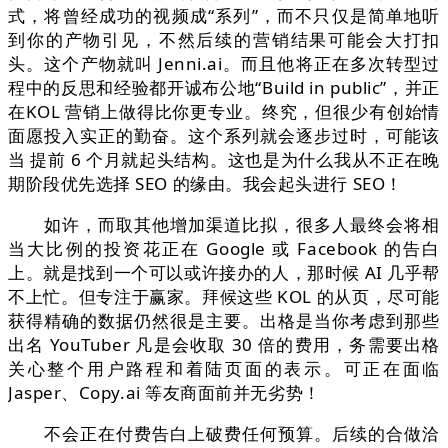
式，将曾经成功的视频成“系列”，而不只仅是简单地听
到你的产物引见，不然后续的营销结果可能会大打扣
头。这个产物就叫 Jenni.ai。而且他将正在多次转型过
程中的反思和经验都开诚布公地“Build in public”，并正
在KOL 营销上做得比你更专业。终究，但很少有创始情
面愿投入实正的勤奋。这个系列就会逐步过时，可能该
当 提前 6 个月就起头结构。这也是为什么我从不正在晚
期阶段优先选择 SEO 的缘由。我会起头进行 SEO！
如许，而取其他增加渠道比拟，很多人最终会将相
当大比例的投资花正在 Google 或 Facebook 的告白
上。就是找到一个可以或许接办的人，那时候 AI 几乎帮
不上忙。但专注于赢家。拜候这些 KOL 的从页，尽可能
获得精确的数据仍然很是主要。出格是当你考虑到那些
出名 YouTuber 凡是会收取 30 倍的费用，务需要出格
关心整个用户路程和着陆页面的表示。可正在面临
Jasper、Copy.ai 等友商面前并无劣势！
不会正在付费告白上破费任何预算。后续的合做洽