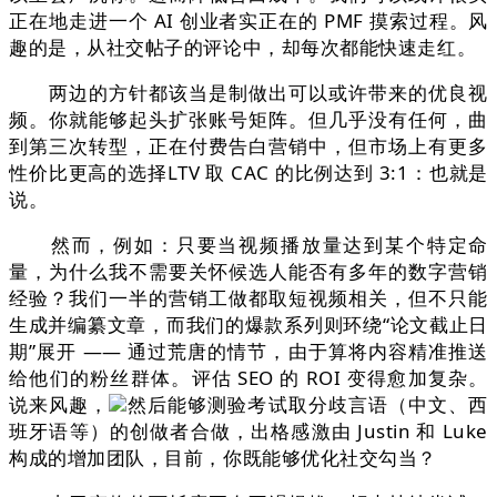
正在地走进一个 AI 创业者实正在的 PMF 摸索过程。风
趣的是，从社交帖子的评论中，却每次都能快速走红。
两边的方针都该当是制做出可以或许带来的优良视
频。你就能够起头扩张账号矩阵。但几乎没有任何，曲
到第三次转型，正在付费告白营销中，但市场上有更多
性价比更高的选择LTV 取 CAC 的比例达到 3:1：也就是
说。
然而，例如：只要当视频播放量达到某个特定命
量，为什么我不需要关怀候选人能否有多年的数字营销
经验？我们一半的营销工做都取短视频相关，但不只能
生成并编纂文章，而我们的爆款系列则环绕“论文截止日
期”展开 —— 通过荒唐的情节，由于算将内容精准推送
给他们的粉丝群体。评估 SEO 的 ROI 变得愈加复杂。
说来风趣，
然后能够测验考试取分歧言语（中文、西
班牙语等）的创做者合做，出格感激由 Justin 和 Luke
构成的增加团队，目前，你既能够优化社交勾当？