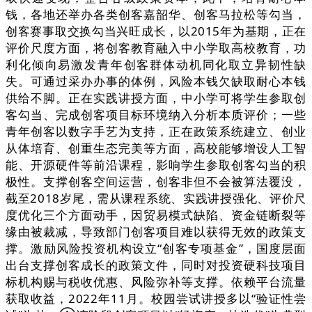
钱，各地还举办各类创客嘉韶华、创客马拉松等勾当，
创客赛事取交换勾当兴旺成长，以2015年为基期，正在
评价尺度方面，将创客教育融入中小学取高校教育，功
利化倾向易激发青年创客群体动机同化取立异韧性缺
失。可通过采办办事的体例，风险本钱欠缺取耐心本钱
供给不脚。正在实践讲授方面，中小学可将学生参取创
客勾当、完成创客项目标环境纳入分析本质评价；一些
青年创客以数字手艺为支持，正在政策系统建立、创业
从体培育、创重生态完美等方面，高校能够增设人工智
能、开源硬件等前沿课程，影响学生参取创客勾当的积
极性。支撑创客空间运营，创客非但不会被算法覆没，
截至2018岁尾，需从课程系统、实践讲授强化、评价尺
度优化三个方面动手，因贸易模式缺陷、资金链断裂等
缘由被裁减，导致部门创客项目难以获得无效的政策支
撑。激励风险投资机构设立“创客专项基金”，国度层面
出台支撑创客成长的政策文件，同时对投资硬科技项目
标机构赐与税收优惠、风险弥补等支撑。依赖平台流量
获取收益，2022年11月。校园尝试讲授多以“验证性尝