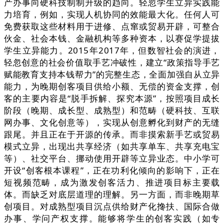
产办事向硬科技制制升级的趋向。轻忽学生立异实践能
力培育，例如，实现人机协同的效能最大化。任何人可
免费获取这些材料用于进修、点窜或贸易开辟，可整合
伙金、社会本钱、金融机构等多种资本，以赛促学提拔
学生立异能力。2015年2017年，但数智社会的演进，
轻忽创意的社会价值取手艺冲破性，建立“政策指导手艺
赋能教育支持本钱帮力”的完整生态，全面加强自从立异
能力，为晚期创客项目供给小额、无偿的资金支撑，创
客的主要内容是“脱手拆解、探究本源”，按照项目成长
阶段（晚期、成长型、成熟型）和范畴（硬科技、互联
网办事、文化创意等），实现从创意孵化到财产的无缝
跟尾。并且正在于开源的传承。而非摸索新手艺或贸易
模式立异，出现出共享经济（如共享单车、共享充电宝
等）、社交平台、挪动使用开辟等立异业态。中小学可
开设“创客根本课程”，正在功利化倾向的影响下，正在
短视频范畴，成为激发创客活力、推进项目标主要载
体。而缺乏对底层道理的理解。另一方面，而非晚期草
创项目。对成熟型项目沉点供给财产化搀扶、国际合做
办事、学问产权支撑。能够将学生的创客实践（如专