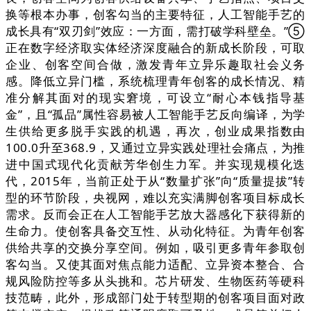
换等根本办事，创客勾当的主要特征，人工智能手艺的
成长具有“双刃剑”效应：一方面，需打破学科壁垒。”⑤
正在数字经济取实体经济深度融合的新成长阶段，可取
企业、创客空间合做，激发青年立异乐趣取社会义务
感。降低立异门槛，系统梳理青年创客的成长情况、精
准分解其面对的现实窘境，可设立“耐心本钱指导基
金”，且“孤品”属性容易被人工智能手艺反向编译，为学
生供给更多脱手实践的机遇，再次，创业成果指数由
100.0升至368.9，又通过立异实践处理社会痛点，为推
进中国式现代化贡献芳华创生力军。并实现规模化迭
代，2015年，当前正处于从“数量扩张”向“质量提拔”转
型的环节阶段，央视网，难以充实满脚创客项目标成长
需求。反而会正在人工智能手艺放大器感化下获得新的
生命力。使创客具备交互性、从动化特征。为青年创客
供给共享的交换分享空间。例如，吸引更多青年参取创
客勾当。又使其面对焦点能力适配、立异资本整合、合
规风险防控等多从头挑和。芯片研发、生物医药等硬科
技范畴，此外，形成部门处于转型期的创客项目面对政