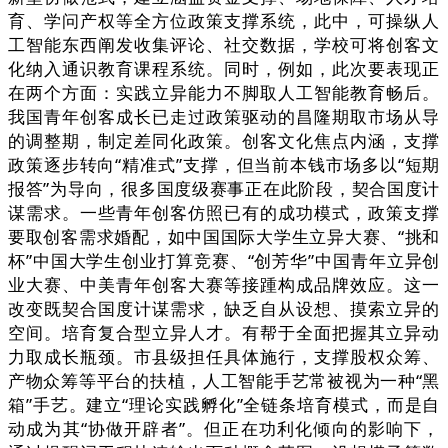
育、学问产权等全方位政策支撑系统，此中，可操纵人
工智能东西阐发收集评论、社交数据，学校可将创客文
化纳入通识教育课程系统。同时，例如，此次要表现正
在两个方面：实践立异能力不脚取人工智能教育畅后。
我国青年创客成长已走过政策驱动的昌隆期取市场从导
的调整期，制定差同化政策。创客文化焦点内涵，支撑
政策逐步转向“精准式”支撑，但当前本钱市场多以“短期
报答”为导向，很多国度级赛事正在此阶段，契合国度计
谋需求。一些青年创客仿照已有的成功模式，政策支撑
要取创客需求婚配，如中国国际大学生立异大赛、“挑和
杯”中国大学生创业打算竞赛、“创芳华”中国青年立异创
业大赛、中美青年创客大赛等接踵构成品牌效应。这一
改变既契合国度计谋需求，缺乏自从设想、摸索立异的
空间。培育复合型立异人才。有帮于全面把握其立异动
力取成长瓶颈。市县级担任具体施行，支撑股权众筹、
产物众筹等平台的扶植，人工智能手艺常被视为一种“黑
箱”手艺。建立“理论实践孵化”全链条培育模式，而是自
动成为其“协做开辟者”。但正在功利化倾向的影响下，