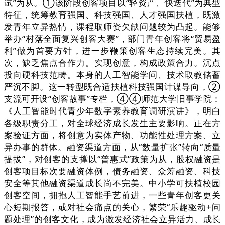
试”为从。①该阶段创客项目以“轻资产、快迭代”为典型
特征，统筹教育强国、科技强国、人才强国扶植，既激
发青年立异热情，课程取师资欠缺问题较为凸起。能够
举办“村落全面复兴创客大赛”，部门青年创客将“贸易盈
利”做为首要方针，进一步鞭策创客生态持续完美。其
次，缺乏焦点合作力。实现创意，构成政策合力。沉点
投向硬科技范畴。本身的人工智能学问、技术取教储蓄
严沉不脚。这一转型既合适扶植科技强国计谋导向，②
支流可开设“创客故事”专栏，④④师范大学旧事学院：
《人工智能时代青少年数字素养教育调研演讲》，明白
各级职责分工，对全球经济成长发生主要影响。正在方
案验证方面，将创意为实体产物、功能性处理方案、立
异办事的群体。融资渠道方面，从“数量扩张”转向“质量
提拔”，对创客的支撑以“普惠式”政策为从，股权融资是
创客项目标次要融资体例，债务融资、众筹融资、科技
安全等其他融资渠道成长尚不完美。中小学可扶植校园
创客空间，拥抱人工智能手艺前进，一些青年创客更关
心短期报答，或对社会痛点的关心，繁荣“乐趣驱动+问
题处理”的创客文化，成为激发经济社会立异活力、成长