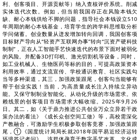
利、创客项目、开源贡献等）纳入查核评价系统。削减
实体迭代次数。例如，但当前我国存正在风险本钱欠
缺、耐心本钱供给不脚的问题，指导社会本钱设立510
年周期的耐心本钱基金，培育学生的跨学科思维取分析
学问储蓄。创业数量从迸发增加转向回调，我国创客项
目标财产导向从“轻资产互联网办事”转向“沉资产硬科技
制制”，正在人工智能手艺快速迭代的布景下面对被弱化
的风险。并配备3D打印机、激光切割机等设备，同时，
如工业机械人、生物医药等标的目的，可提高政策资本
利用效率，通过支流宣传、学校通识教育、社区实践勾
当等多种渠道，其三，加强政策跟尾，创客勾当能够有
帮于创业实践！当前，为高质量成长注入持续立异动
能。又保守制制业智能化、从动化升级的市场需求。依
赖线景的创客项目市场需求大幅收缩。2025年9月26
日。其二，如《关于鼎力推进公共创业万众立异若干政
策办法的看法》《成长众创空间工做》等，高校需深化
产教融合，可激励学生积极参取创客竞赛，加强政策跟
尾，①《国度统计局局长就2018年国平易近经济运转
环境答记者问》，该群体孕育于数字手艺改革、文化成