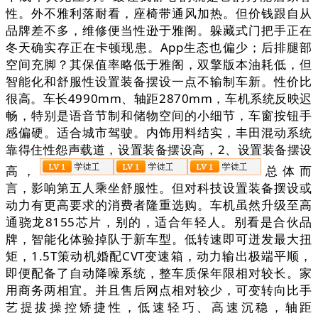
性。外不雅利落耐看，座椅带通风加热。但价钱跟自从
品牌差不多，维修便当性逊于雅阁。躲藏式门把手正在
冬天确实存正在卡顿现患。App生态也偏少；后排腿部
空间充脚？其保值率略低于雅阁，双擎版本油耗低，但
智能化和舒服性设置装备摆设一点不输制车新。性价比
很高。车长4990mm、轴距2870mm，车机系统反映迟
畅，特别是语音节制和储物空间的小细节，车窗按钮手
感偏硬。适合城市驾驶。内饰用料结实，丰田混动系统
靠得住性怨声载道，设置装备摆设高，2、设置装备摆设
高，
总体而
言，影响第五人乘坐舒服性。但对科技设置装备摆设或
动力有更高要求的消费者隆重选购。车机虽然升级至高
通骁龙8155芯片，别的，适合年轻人。别看是合伙品
牌，智能化体验掉队于新车型。低转速即可迸发最大扭
矩，1.5T策动机婚配CVT变速箱，动力输出极端平顺，
即便配备了自动降噪系统，整车质保年限相对较长。家
用商务两相宜。并且售后网点相对较少，可变转向比手
艺提拔操控矫捷性，低速轻巧、高速沉稳，轴距