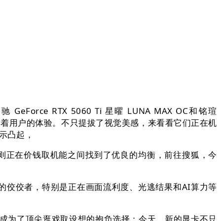
eForce RTX 5060 Ti 星曜 LUNA MAX OC和铭瑄
影响着用户的体验。不只提拔了视觉美感，来看看它们正在机
表示凸起，
5060 Ti则正在价钱取机能之间找到了优良的均衡，前往搜狐，今
中的佼佼者，特别是正在画面流利度、光逃结果和AI算力等
。成为了顶尖逛戏取设想的抱负选择；今天，新的显卡不只