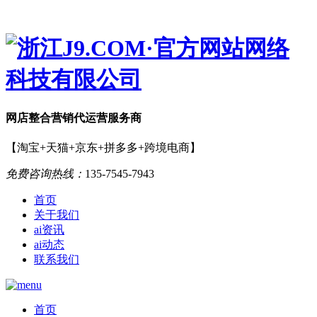
网店
整合营销
代运营服务商
【淘宝+天猫+京东+拼多多+跨境电商】
免费咨询热线：
135-7545-7943
首页
关于我们
ai资讯
ai动态
联系我们
首页