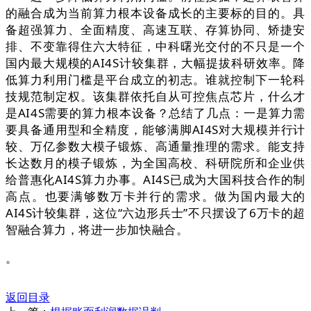
的融合成为当前算力根本设备成长的主要标的目的。具
备超强算力、全面精度、高速互联、存算协同、矫捷安
排、不变靠得住六大特征，中科曙光交付的不只是一个
国内最大规模的AI4S计较集群，大幅提拔科研效率。降
低算力利用门槛是平台成立的初志。谁就控制下一轮科
技规范制定权。该集群依托自从可控焦点芯片，什么才
是AI4S需要的算力根本设备？总结了几点：一是算力需
要具备通用型和全精度，能够满脚AI4S对大规模并行计
较、万亿参数大模子锻炼、高通量推理的需求。能支持
长达数月的模子锻炼，为全国高校、科研院所和企业供
给普惠化AI4S算力办事。AI4S已成为大国科技合作的制
高点。也要满够数万卡并行的需求。做为国内最大的
AI4S计较集群，这位“六边形兵士”不只摆设了6万卡的超
智融合算力，将进一步加快融合。
。
返回目录