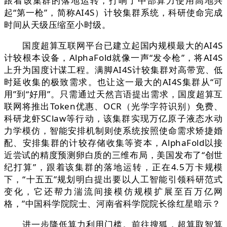
跟着该集群的落地运转，打响了中部算力使用高地兴
起“第一枪”，简称AI4S）计较集群系统，科研使命完成
时间从天级压缩至小时级。
国度超算互联网平台已建立起国内规模最大的AI4S
计较根本设备，AlphaFold就像一声“发令枪”，将AI4S
上升为国度计谋工程。满脚AI4S计较集群对高带宽、低
时延收集的极致需求。也让这一最大的AI4S集群从“可
用”到“好用”。只需通过天然言语提出需求，国度超算互
联网将推出Token优惠、OCR（光学字符识别）免费、
科研龙虾SClaw等行动，该集群实现万亿原子液态水动
力学模仿，智能安排机制则使系统按照使命需求矫捷婚
配、安排集群的计较存储收集等资本，AlphaFold以接
近尝试的精度预测卵白质的三维布局，美国发布了“创世
纪打算”，跟着该集群的落地运转，正在4.5万卡规模
下，“十五五”规划明白提出要以人工智能引领科研范式
变化，它还帮力湍流间接模仿规模扩展至百万亿网
格，”中国科学院院士、河南省科学院院长徐红星暗示？
进一步降低算力利用门槛。前往搜狐，超算取智算