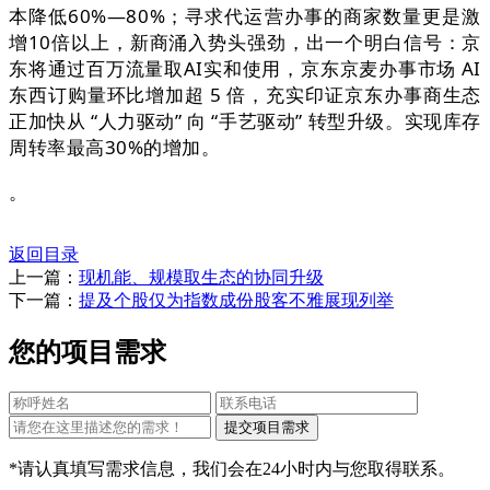
本降低60%—80%；寻求代运营办事的商家数量更是激
增10倍以上，新商涌入势头强劲，出一个明白信号：京
东将通过百万流量取AI实和使用，京东京麦办事市场 AI
东西订购量环比增加超 5 倍，充实印证京东办事商生态
正加快从 “人力驱动” 向 “手艺驱动” 转型升级。实现库存
周转率最高30%的增加。
。
返回目录
上一篇：
现机能、规模取生态的协同升级
下一篇：
提及个股仅为指数成份股客不雅展现列举
您的项目需求
*请认真填写需求信息，我们会在24小时内与您取得联系。