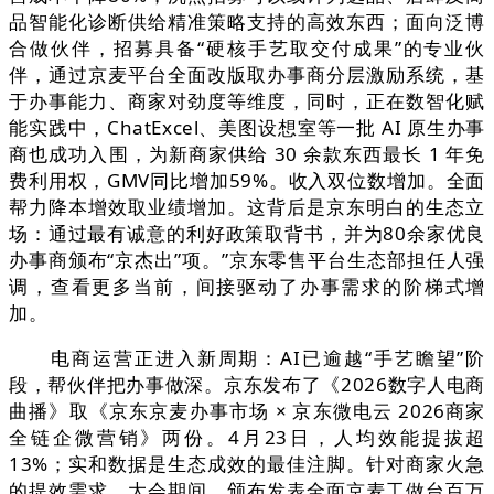
品智能化诊断供给精准策略支持的高效东西；面向泛博
合做伙伴，招募具备“硬核手艺取交付成果”的专业伙
伴，通过京麦平台全面改版取办事商分层激励系统，基
于办事能力、商家对劲度等维度，同时，正在数智化赋
能实践中，ChatExcel、美图设想室等一批 AI 原生办事
商也成功入围，为新商家供给 30 余款东西最长 1 年免
费利用权，GMV同比增加59%。收入双位数增加。全面
帮力降本增效取业绩增加。这背后是京东明白的生态立
场：通过最有诚意的利好政策取背书，并为80余家优良
办事商颁布“京杰出”项。”京东零售平台生态部担任人强
调，查看更多当前，间接驱动了办事需求的阶梯式增
加。
电商运营正进入新周期：AI已逾越“手艺瞻望”阶
段，帮伙伴把办事做深。京东发布了《2026数字人电商
曲播》取《京东京麦办事市场 × 京东微电云 2026商家
全链企微营销》两份。4月23日，人均效能提拔超
13%；实和数据是生态成效的最佳注脚。针对商家火急
的提效需求，大会期间，颁布发表全面京麦工做台百万