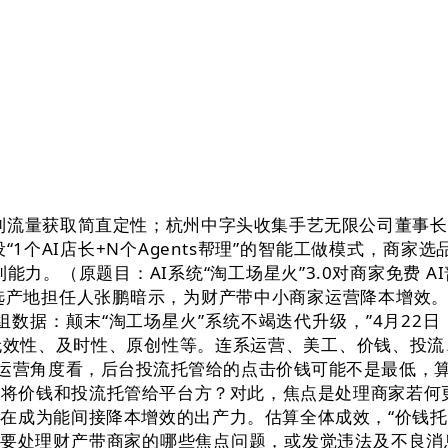
流量获取简直定性；杭州中字头收集手艺无限公司董事长
1个AI店长+N个Agents帮理”的智能工做模式，商家选
能力。（原题目：AI系统“淘工场星火”3.0对商家免费 
选产地担任人张鹏暗示，为财产带中小商家运营降本增效。
一组数据：颠末“淘工场星火”系统不竭迭代升级，”4月22
效性、及时性、原创性等。连系运营、美工、价钱、投流
运营角度看，后台投流托管给的点击价钱可能不是最低，算法
愿将价钱和投流托管给平台方？对此，焦点是处理商家若何
在成为能间接降本增效的出产力。估算全体成效，“价钱
次要处理财产带商家的哪些焦点问题，或发觉违法及不良