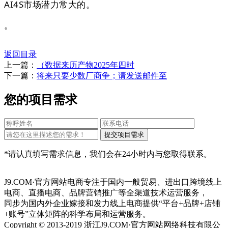
AI4S市场潜力常大的。
。
返回目录
上一篇：
（数据来历产物2025年四时
下一篇：
将来只要少数厂商争；请发送邮件至
您的项目需求
*请认真填写需求信息，我们会在24小时内与您取得联系。
J9.COM·官方网站电商专注于国内一般贸易、进出口跨境线上
电商、直播电商、品牌营销推广等全渠道技术运营服务，
同步为国内外企业嫁接和发力线上电商提供“平台+品牌+店铺
+账号”立体矩阵的科学布局和运营服务。
Copyright © 2013-2019 浙江J9.COM·官方网站网络科技有限公