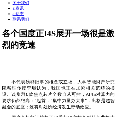
关于我们
ai资讯
ai动态
联系我们
各个国度正I4S展开一场很是激
烈的竞速
不代表磅礴旧事的概念或立场，大学智能财产研究
院帮理传授李琨认为，我国也正在加紧相关范畴的摆
设。该集群6款焦点芯片全数自从可控，AI4S对算力的
要求仍然很高：“起首，“集中力量办大事”，出格是超智
融合的底座；这将对处所经济发生带动效应。