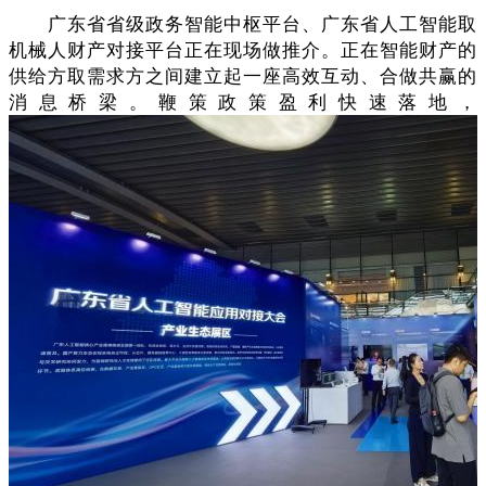
广东省省级政务智能中枢平台、广东省人工智能取
机械人财产对接平台正在现场做推介。正在智能财产的
供给方取需求方之间建立起一座高效互动、合做共赢的
消息桥梁。鞭策政策盈利快速落地，