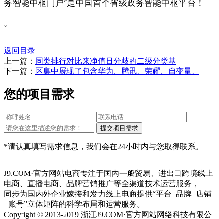
务智能中枢门户”是中国首个省级政务智能中枢平台！
。
返回目录
上一篇：
同类排行对比来净值日分歧的二级分类基
下一篇：
区集中展现了包含华为、腾讯、荣耀、自变量、
您的项目需求
*请认真填写需求信息，我们会在24小时内与您取得联系。
J9.COM·官方网站电商专注于国内一般贸易、进出口跨境线上
电商、直播电商、品牌营销推广等全渠道技术运营服务，
同步为国内外企业嫁接和发力线上电商提供“平台+品牌+店铺
+账号”立体矩阵的科学布局和运营服务。
Copyright © 2013-2019 浙江J9.COM·官方网站网络科技有限公