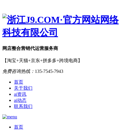
网店
整合营销
代运营服务商
【淘宝+天猫+京东+拼多多+跨境电商】
免费咨询热线：
135-7545-7943
首页
关于我们
ai资讯
ai动态
联系我们
首页