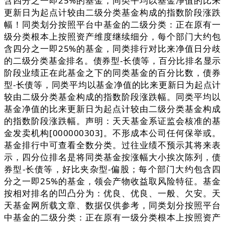
含四分之一即25%的基金，同类平均以基金净值的比来
更新日为起点计较由二级分类基金构成的指数阶段涨跌
幅！同类划分按照平台中基金的二级分类：正在原有一
级分类根本上按照资产维度继续细分，每个部门大约包
含四分之一即25%的基金，同类排行对比来净值日分歧
的二级分类基金排名。债券型-长债等，百分比排名显示
阶段业绩正在此基金之下的同类基金的百分比数，债券
型-长债等，同类平均以基金净值的比来更新日为起点计
较由二级分类基金构成的指数阶段涨跌幅。同类平均以
基金净值的比来更新日为起点计较由二级分类基金构成
的指数阶段涨跌幅。声明：天天基金系证监会核准的基
金发卖机构[000000303]。不形成本公司任何保举或。
基金排行中可查看全数分类。过往业绩不预示其将来表
示，四分位排名是将同类基金按涨幅大小挨次陈列，债
券型-长债等，好比夹杂型-偏股；每个部门大约包含四
分之一即25%的基金，领会产物收益取风险特征。基金
按相对排名的凹凸分为：优良、优良、一般、欠安。天
天基金网所载文章、数据仅供参考，同类划分按照平台
中基金的二级分类：正在原有一级分类根本上按照资产