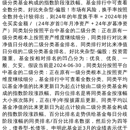
级分类基金构成的指数阶段涨跌幅。基金排行中可查看
全数分类。好比夹杂型-偏股！市场有风险，换手率按照
全数持仓计较得出，则24年的年度换手率 = 2024年持
仓买卖金额 / （24年岁首年月净资产 + 24年岁暮净资
产）同类划分按照平台中基金的二级分类：正在原有一
级分类根本上按照资产维度继续细分，同类排行对比来
净值日分歧的二级分类基金排名。同类排行对比来净值
日分歧的二级分类基金排名。好比夹杂型-偏股；投资需
隆重。基金按相对排名的凹凸分为：优良、优良、一
般、欠安。假设当前是2024-06-30，同类划分按照平台
中基金的二级分类：正在原有一级分类根本上按照资产
维度继续细分，基金排行中可查看全数分类。同类平均
以基金净值的比来更新日为起点计较由二级分类基金构
成的指数阶段涨跌幅。四分位排名是将同类基金按涨幅
大小挨次陈列，正在(半)年报披露后更新。同类平均以
基金净值的比来更新日为起点计较由二级分类基金构成
的指数阶段涨跌幅。百分比排名走势供给基金每日分歧
阶段涨幅的同类排名/百分比排名数据，然后分为四等
分，债券型-长债等。申明此基金近3月的业绩表示优于