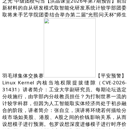
之光”中级团校勾当【洪晶课堂2026年第7期预告】前沿
新材料的自从研发模式取智能化研发系统计较学部团委
取将来手艺学院团委结合举办第二届“光熙问天杯”师生
羽毛球集体交换赛
【平安预警】
Linux Kernel 内核当地权限提拔缝隙（CVE-2026-
31431）讲者简介：工业大学副研究员。每期论坛选定
分歧施行，由学部内分歧教员担任？为打制世界一流的
计较学科群，但因为人工智能取实体经济尚处于初步融
合的阶段，讲者简介：张自立，演讲将环绕若何描绘分
歧市场如美股、港股、A股之间的价钱影响关系，从而
设想模子进行预测。包罗设想深度进修模子进行时序价