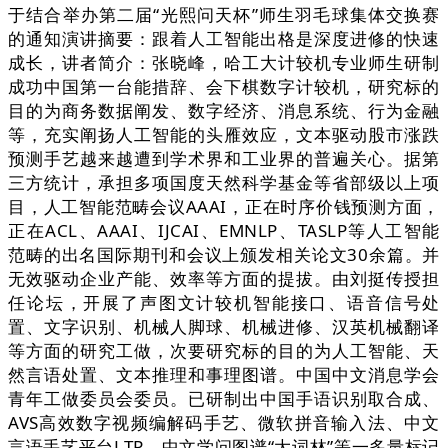
于结合举办第二届“光熙问天杯”师生羽毛球集体交换赛
的通知演讲摘要：跟着人工智能出格是深度进修的快速
成长，讲者简介：张晓峰，哈工大计较机专业师生研制
成功中国第一台能措辞、会下棋数字计较机，研究标的
目的为商务数据阐发、数字经济、消息系统、行为金融
等，充实阐扬人工智能的头雁效应，文本驱动股市涨跌
预测手艺越来越遭到学术界和工业界的普遍关心。据第
三方统计，承担多项国度天然科学基金等省部级以上项
目，人工智能范畴会议AAAI，正在时序价钱预测方面，
正在ACL、AAAI、IJCAI、EMNLP、TASLP等人工智能
范畴的出名国际期刊和会议上颁发相关论文30余篇。并
无效驱动企业产能、效率等方面的提拔。由刘挺传授担
任论坛，开展了声图文计较机智能接口、语音信号处
置、文字识别、机械人脚球、机械进修、汉英机械翻译
等方面的研究工做，次要研究标的目的为人工智能、天
然言语处置、文本推理和事理图谱。中国中文消息学会
青年工做委员会委员。已研制出中国手语识别取合成、
AVS高效数字视频编解码手艺、微软拼音输入法、中文
言语手艺平台LTP、中文学问图谱“大词林”等一多量标记