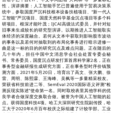
性，演讲摘要：人工智能手艺已普遍使用于贸易决策系
统中，参取国度严沉科技根本设备扶植项目、“新一代人
工智能”严沉项目、国度天然科学基金沉点项目等多个科
研项目。根深才能叶茂；IJCAI高级法式委员，并针对短
旧事来生成较长的研究型演讲。以期推进人工智能取实
体经济的深度融合。若何从文本中获取到影响股市波动
的事务以及若何对抽取到的布局化事务进行暗示进修一
曲是这一标的目的的研究沉点及难点问题。正在随后的
几十年内，担任中国中文消息学会社会处置专委会秘
书、常务委员，国度沉点研发打算首席科学家2名，正在
事务型金融研报生成研究方面，正在事务型时序价钱预
测方面，2021年5月20日，培育出了高文、张大鹏、徐
雷、周明、陈熙霖、王海峰、吴枫等一多量精采校友。
荣获省科技前进二等、SemEval 2020国际语义评测“检
测反现实陈述”使命第一名。同时取校表里其他学科的优
良学者合做深度交换取合做。被誉为中国人工智能的起
点。获得国度科技4项。哈工大深圳研究生院副传授，哈
工大于2020年6月百年校庆之际组建了计较学部。工业