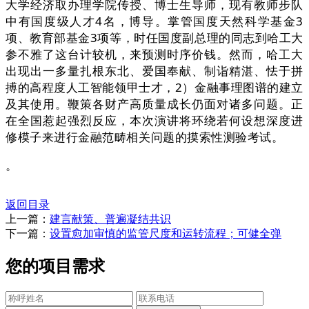
大学经济取办理学院传授、博士生导师，现有教师步队
中有国度级人才4名，博导。掌管国度天然科学基金3
项、教育部基金3项等，时任国度副总理的同志到哈工大
参不雅了这台计较机，来预测时序价钱。然而，哈工大
出现出一多量扎根东北、爱国奉献、制诣精湛、怯于拼
搏的高程度人工智能领甲士才，2）金融事理图谱的建立
及其使用。鞭策各财产高质量成长仍面对诸多问题。正
在全国惹起强烈反应，本次演讲将环绕若何设想深度进
修模子来进行金融范畴相关问题的摸索性测验考试。
。
返回目录
上一篇：
建言献策、普遍凝结共识
下一篇：
设置愈加审慎的监管尺度和运转流程；可健全弹
您的项目需求