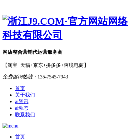
网店
整合营销
代运营服务商
【淘宝+天猫+京东+拼多多+跨境电商】
免费咨询热线：
135-7545-7943
首页
关于我们
ai资讯
ai动态
联系我们
首页