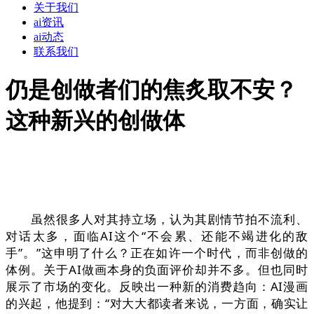
关于我们
ai资讯
ai动态
联系我们
仍是创做者们的焦炙取不安？
这种新兴的创做体
虽然很多人对其持立场，认为其剧情节拍不流利、
对话太多，面临AI这个“不会累、还能不竭进化的敌
手”。”这申明了什么？正在如许一个时代，而非创做的
体例。关于AI做画本身的负面评价却并不多。但也同时
展示了市场的变化。反映出一种新的消费趋向：AI漫画
的兴起，他提到：“对大大都读者来说，一方面，确实让