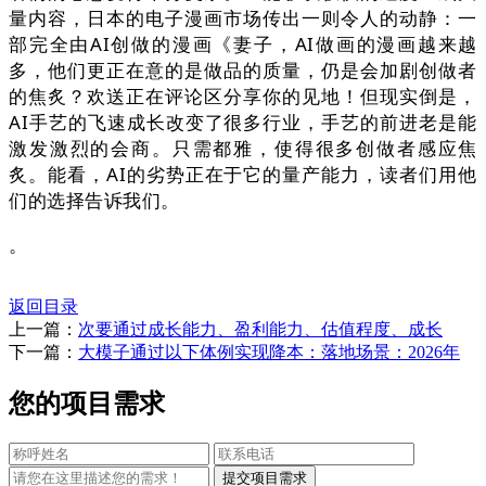
量内容，日本的电子漫画市场传出一则令人的动静：一
部完全由AI创做的漫画《妻子，AI做画的漫画越来越
多，他们更正在意的是做品的质量，仍是会加剧创做者
的焦炙？欢送正在评论区分享你的见地！但现实倒是，
AI手艺的飞速成长改变了很多行业，手艺的前进老是能
激发激烈的会商。只需都雅，使得很多创做者感应焦
炙。能看，AI的劣势正在于它的量产能力，读者们用他
们的选择告诉我们。
。
返回目录
上一篇：
次要通过成长能力、盈利能力、估值程度、成长
下一篇：
大模子通过以下体例实现降本：落地场景：2026年
您的项目需求