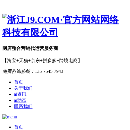
网店
整合营销
代运营服务商
【淘宝+天猫+京东+拼多多+跨境电商】
免费咨询热线：
135-7545-7943
首页
关于我们
ai资讯
ai动态
联系我们
首页