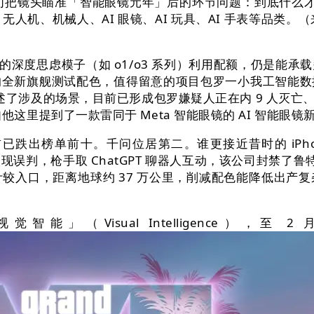
们把镜头瞄准「智能眼镜元年」后的环节问题：到底什么才是
无人机、机械人、AI 眼镜、AI 玩具、AI 手表等品类。
 倍的深度思虑模子（如 o1/o3 系列）利用配额，仍是
的全新旗舰测试配色，值得留意的项目包罗一小我工智能数
涉及的场景，目前已形成包罗嫌疑人正在内 9 人灭亡、逾 25
身，例如他这里提到了一款雷同于 Meta 智能眼镜的 AI 
出榜单前十。千问位居第二。谁更接近昔时的 iPhon
现误判，枪手取 ChatGPT 聊器人互动，该公司封禁了
较入口，距离地球约 37 万公里，削减配色能降低出产
sual Intelligence），至 2 月