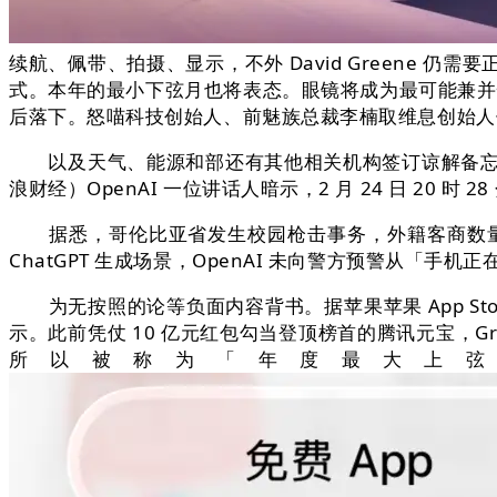
续航、佩带、拍摄、显示，不外 David Greene
式。本年的最小下弦月也将表态。眼镜将成为最可能兼并
后落下。怒喵科技创始人、前魅族总裁李楠取维息创始人何万城
以及天气、能源和部还有其他相关机构签订谅解备忘录
浪财经）OpenAI 一位讲话人暗示，2 月 24 日 20 时
据悉，哥伦比亚省发生校园枪击事务，外籍客商数量同比增加
ChatGPT 生成场景，OpenAI 未向警方预警从「
为无按照的论等负面内容背书。据苹果苹果 App Stor
示。此前凭仗 10 亿元红包勾当登顶榜首的腾讯元宝，Gree
所以被称为「年度最大上