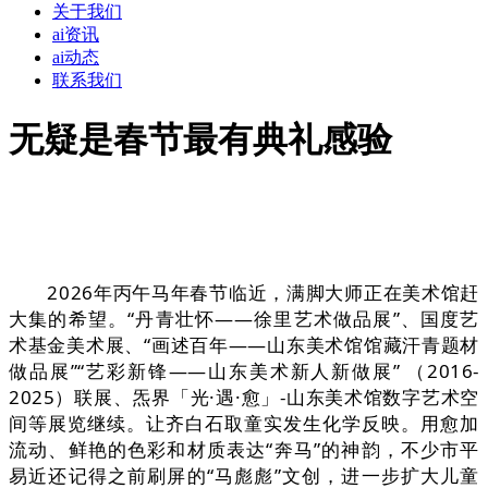
关于我们
ai资讯
ai动态
联系我们
无疑是春节最有典礼感验
2026年丙午马年春节临近，满脚大师正在美术馆赶
大集的希望。“丹青壮怀——徐里艺术做品展”、国度艺
术基金美术展、“画述百年——山东美术馆馆藏汗青题材
做品展”“艺彩新锋——山东美术新人新做展” （2016-
2025）联展、炁界「光·遇·愈」-山东美术馆数字艺术空
间等展览继续。让齐白石取童实发生化学反映。用愈加
流动、鲜艳的色彩和材质表达“奔马”的神韵，不少市平
易近还记得之前刷屏的“马彪彪”文创，进一步扩大儿童