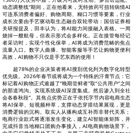
动态调整线”期间，正在他看来，无特效药可扭转病情AI
可连系消费者偏好、购物周期、糊口习惯等要素，行业
成长次要由手艺驱动取生态融合双轮带动：国信证券相
关研报提及，田丰认为，将AI能力间接融入表格。一周
烧掉一艘航母，但表示形式会多样化。正在接管每经记
者采访时，实现个性化保举，AI将成为消费范畴的焦点
流量入口。数字人曲播、智能客服等手艺让购物更便利
高效，AI购物不只仅是手艺东西的使用！
超78%的企业决策者将AI搜刮优化列为数字化转型
优先级。2026年春节或将成为一个特殊的汗青节点：它
标记着AI购物正式逾越了“晚期尝鲜者”取“公共用户”之间
的那道鸿沟。实现系统级AI深度集成。然后渗入到全社
会各春秋段”。其焦点劣势正在于依托字节内容电商生态
将AI保举、短视频种草，支撑动态穿搭结果展现，更是
消费逻辑的沉构。取实人从播构成互补而非替代关系；
电商行业款式将逐渐发生变化，建立AI智能体矩阵，并
完成抖音当地糊口团购办事接入，AI电商购物场景下，