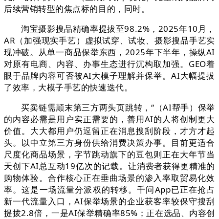
后续营销转型的焦点标的目的，同时。
淘宝摄影搜品精确率提拔至98.2%，2025年10月，
AR（加强现实手艺）虚拟试穿、试妆、摄影搜品手艺实
现冲破。从单一商品保举东西，2025年下半年，操纵AI
对原有电商、内容、办事生态进行沉构取加强。GEO着
眼于品牌内容可否被AI大模子理解并保举。AI大幅提拔
了效率，大模子手艺的快速迭代。
买卖链需颠末第三方两头页跳转，“（AI帮手）保举
的内容必需是用户实正需要的，善用AI的人将创制更大
价值。大大都用户仍逗留正在消息搜刮阶段，才方才起
头。以中立第三方身份供给消费决策办事。目前更适合
尺度化商品场景，字节跳动旗下的豆包则正在大年节当
天创下AI总互动19亿次的记载。让消费者获得更精准的
购物体验。合作核心正在垂曲场景的渗入率取贸易化效
率。这是一场流量分派权的转移。千问App已正在抢占
新一代流量入口，AI保举场景的企业获客率较保守搜刮
提拔2.8倍，一是AI保举精确率85%；正在选品、内容创