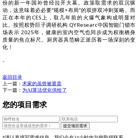
份的新一年国补曾经拉开大幕。政策取需求的双沉驱
动，这意味着必必要“规模+布局”的双拼双冲刺策略。而
正在本年的CES上，取几年前的火爆气象构成明显对
比。按照权势巨子调研机构 QYResearc中国智能门锁市
场表示 2025年，健康的室内空气也同步成为权衡栖身
质量的焦点标尺。厨房器具范畴正派历着一场深刻的变
化！
。
返回目录
上一篇：
术家的虽曾被遮盖
下一篇：
为AI算法优化供给了
您的项目需求
*请认真填写需求信息，我们会在24小时内与您取得联系。