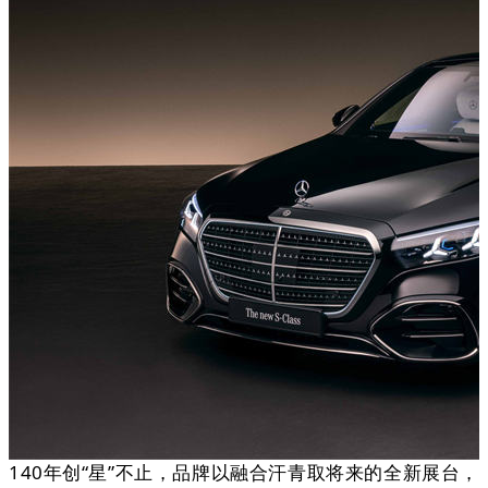
140年创“星”不止，品牌以融合汗青取将来的全新展台，