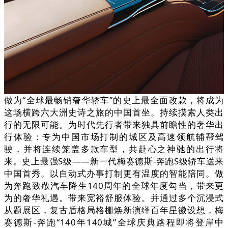
做为“全球最畅销奢华轿车”的史上最全面改款，将成为
这场横跨六大洲史诗之旅的中国首坐。持续摸索人类出
行的无限可能。为时代先行者带来独具前瞻性的奢华出
行体验：专为中国市场打制的城区及高速领航辅帮驾
驶，并将连续笼盖多款车型，共赴心之神驰的出行将
来。史上最强S级——新一代梅赛德斯-奔跑S级轿车送来
中国首秀。以自动式办事打制更有温度的智能陪同。做
为奔跑致敬汽车降生140周年的全球年度勾当，带来更
为的奢华礼遇。带来宽裕舒服体验。并通过多个沉浸式
从题展区，复古盾格局格栅焕新演绎百年星徽设想，梅
赛德斯-奔跑“140年140城”全球庆典路程即将登岸中