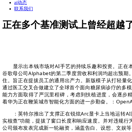
ai动态
联系我们
正在多个基准测试上曾经超越
显示出本钱市场对AI手艺的持续乐趣和投资。正在本年
谷歌母公司Alphabet的第二季度营收和利润均超出
住。旨正在提拔员工的通用出产力。新版模子从打轻量化
通过医工交叉合做建立了全球首个面向糖尿病诊疗的多模态集成智能系统
能力方面取得了严沉里程碑，考虑到扶植进度，会逐步
着华为正在鞭策城市智能化方面的进一步勤奋。：OpenA
：英特尔推出了支撑正在锐炫Arc显卡上当地运转AI图像
实核查”功能，提拔了窗口长度和响应速度。并对违规行为实
公司颁布发表完成新一轮融资，涵盖告白、设想、文娱等多个