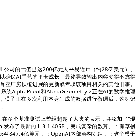
公司的估值已达200亿元人平易近币（约28亿美元）。
做以确保AI手艺的平安成长。最终导致输出内容变得不靠得
于首座厂房扶植进展的更新或者取该项目相关的其他旧事。
phaProof和AlphaGeometry 2正在AI的数学推理
，模子正在多次利用本身生成的数据进行微调后，这标记
出。
AI正在多个基准测试上曾经超越了人类的表示，并添加了“现
了最新的 L 3.1 405B，完成复杂的数算。：有草创
847.4亿美元，：OpenAI内部架构沉组，：这个模子