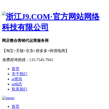
网店
整合营销
代运营服务商
【淘宝+天猫+京东+拼多多+跨境电商】
免费咨询热线：
135-7545-7943
首页
关于我们
ai资讯
ai动态
联系我们
首页