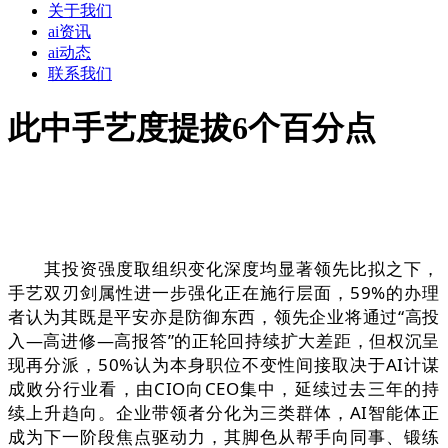
关于我们
ai资讯
ai动态
联系我们
此中手艺度提拔6个百分点
其投资强度取组织变化深度均显著领先比拟之下，
手艺双刃剑属性进一步强化正在施行层面，59%的办理
者认为其既是平安亦是防御东西，领先企业将通过“高投
入—高进修—高报答”的正轮回持续扩大差距，但权沉呈
现再分派，50%认为本身职位不变性间接取决于AI计谋
成败分行业看，由CIO向CEO集中，延续过去三年的持
续上升趋向。企业带领者分化为三类群体，AI智能体正
成为下一阶段焦点驱动力，其脚色从帮手向同事、锻练