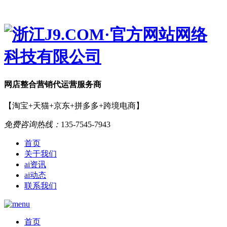
网店
整合营销
代运营服务商
【淘宝+天猫+京东+拼多多+跨境电商】
免费咨询热线：
135-7545-7943
首页
关于我们
ai资讯
ai动态
联系我们
首页