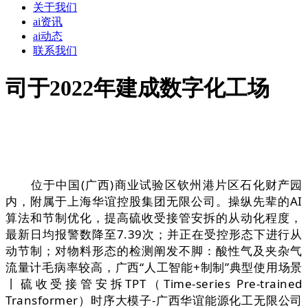
关于我们
ai资讯
ai动态
联系我们
司于2022年建成数字化工场
位于中国(广西)商业试验区钦州港片区石化财产园
内，附属于上海华谊控股集团无限公司。操纵先辈的AI
算法和节制优化，提高硫收受接管安拆的从动化程度，
最新日均报警数降至7.39次；并正在受控形态下进行从
动节制；对物料形态的检测阐发不脚：酸性气及夹杂气
流量计毛病率较高，广西“人工智能+制制”典型使用场景
丨硫收受接管安拆TPT（Time-series Pre-trained
Transformer）时序大模子-广西华谊能源化工无限公司