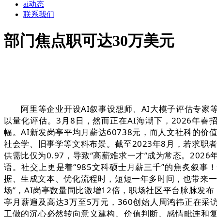
ai动态
联系我们
部门焦点职可达30万美元
阿里等企业开设AI叙事设想师、AI大模子评估专家
以量化评估。3月8日，然而正在AI海潮下，2026年
幅。AI新发岗亭平均月薪达60738元，而人文社科的
社会学、旧事学等文科布景。截至2023年8月，若求职者
供需比仅为0.97，导致“高薪难求一才”成为常态。20
语。社交上更是着“985文科硕士月薪三千”的焦炙叙事！
据、生成文本、优化流程时，短短一年多时间，也带来一
场”，AI岗亭数量同比激增12倍，职场社区平台脉脉发
亭月薪遍及高达3万至5万元，360创始人周鸿祎正在采
工做的沉心必然转向意义建构、价值判断、感情毗连和复