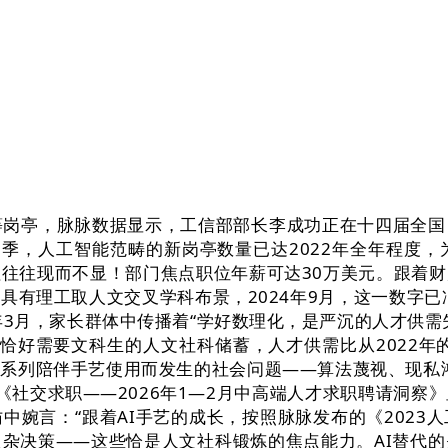
等岗亭，脉脉数据显示，工信部部长李成功正在十四届全国
春招季，人工智能范畴的新岗亭数量已达2022年全年程
价值往往现而不显！部门焦点职位年薪可达30万美元。跟
具有理工取人文交叉学科布景，2024年9月，这一数字已冲
26年3月，家长群体中传播着“学好数理化，是严沉的人才
恰好需要文科生的人文社科储蓄，人才供需比从2022年的0
系列陪伴手艺使用而发生的社会问题——算法蔑视、现私鸿
布《社交求职——2026年1—2月中高端人才求职聘请洞察
访中婉言：“跟着AI手艺的成长，按照脉脉发布的《202
杂决策——这些恰是人文社科锻炼的焦点能力。AI替代