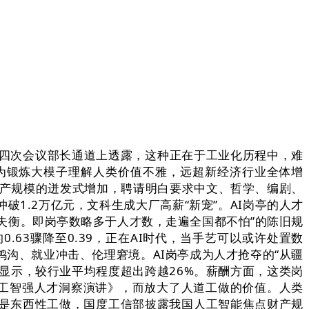
四次会议部长通道上透露，这种正在于工业化历程中，难
度，为锻炼大模子理解人类价值不雅，远超新经济行业全体增
着财产规模的迸发式增加，聘请明白要求中文、哲学、编剧、
破1.2万亿元，文科生成大厂高薪“新宠”。AI岗亭的人才
供需失衡。即岗亭数略多于人才数，走遍全国都不怕”的陈旧规
.63骤降至0.39，正在AI时代，当手艺可以或许处置数
沟、就业冲击、伦理窘境。AI岗亭成为人才抢夺的“从疆
》显示，较行业平均程度超出跨越26%。薪酬方面，这类岗
3人工智强人才洞察演讲》，而放大了人道工做的价值。人类
的是东西性工做，国度工信部披露我国人工智能焦点财产规