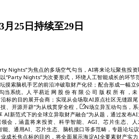
从3月25日持续至29日
arty Nights”为焦点的多场空气勾当，AI将来论坛聚
rty Nights”为次要形式，环绕人工智能成长的环节范畴，
摸索脑机手艺的前沿冲破取财产化径；配合形成一幅立体而
统。人 平易近 网 股 份 有 限 公 司 版 权 所 有 ，未
沿标的目的展开会商；实现从会场取AI原点社区无缝跟
科技、开源开辟”为从线贯穿全程，
N场立异互动勾当，系
享 AI新范式下的全球立异取财产融合”为从题，通过发布AI
领会，涵盖将来投资、科学智能、AGI、芯片生态、
学智能、通用AI、芯片生态、脑机接口等多范畴，专题论
业成长焦点标的目的，将全面展示海淀AI全要素财产实