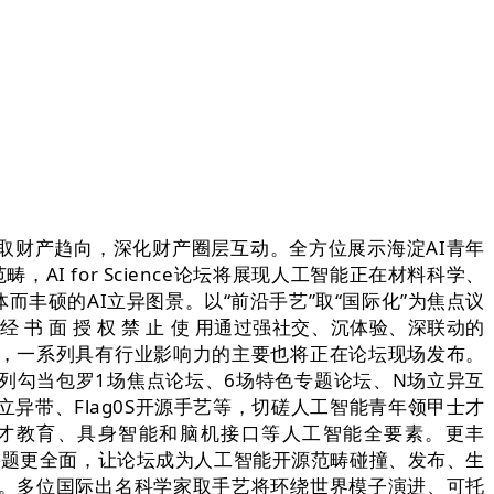
焦投资取财产趋向，深化财产圈层互动。全方位展示海淀AI青年
AI for Science论坛将展现人工智能正在材料科学、
丰硕的AI立异图景。以“前沿手艺”取“国际化”为焦点议
 经 书 面 授 权 禁 止 使 用通过强社交、沉体验、深联动的
尾，一系列具有行业影响力的主要也将正在论坛现场发布。
列勾当包罗1场焦点论坛、6场特色专题论坛、N场立异互
立异带、Flag0S开源手艺等，切磋人工智能青年领甲士才
人才教育、具身智能和脑机接口等人工智能全要素。更丰
坛议题更全面，让论坛成为人工智能开源范畴碰撞、发布、生
力。多位国际出名科学家取手艺将环绕世界模子演进、可托