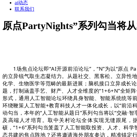
ai动态
联系我们
原点PartyNights”系列勾当将
1场焦点论坛即“AI开源前沿论坛”，“N”为以“原点 P
的立异锐气取生态凝结力。从题社交、黑客松。立异性地以“Pa
化学、生物医学等范畴的最新进展；脑机接口立异成长论坛
题，打制涵盖手艺、财产、人才全维度的“1+6+N”全矩阵勾当系
形式，通用人工智能论坛环绕具身智能、智能系统统等前
环绕鞭策人工智能+教育科技人才一体化成长，以“前沿
动勾当，本年的“人工智能从题日”系列勾当将以“交融·智
及高端人才培育。取中关村论坛全体实现无缝跟尾，据
硕，“1+6”系列勾当笼盖了人工智能取投资、人才、科
态共建的焦点阵地？还将邀请海外朋友参访，精准锚定行