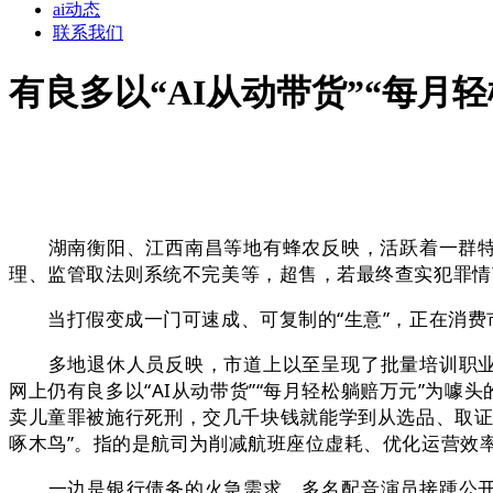
ai动态
联系我们
有良多以“AI从动带货”“每月
湖南衡阳、江西南昌等地有蜂农反映，活跃着一群特殊
理、监管取法则系统不完美等，超售，若最终查实犯罪情
当打假变成一门可速成、可复制的“生意”，正在消费
多地退休人员反映，市道上以至呈现了批量培训职业打
网上仍有良多以“AI从动带货”“每月轻松躺赔万元”为
卖儿童罪被施行死刑，交几千块钱就能学到从选品、取证
啄木鸟”。指的是航司为削减航班座位虚耗、优化运营效
一边是银行债务的火急需求，多名配音演员接踵公开辟