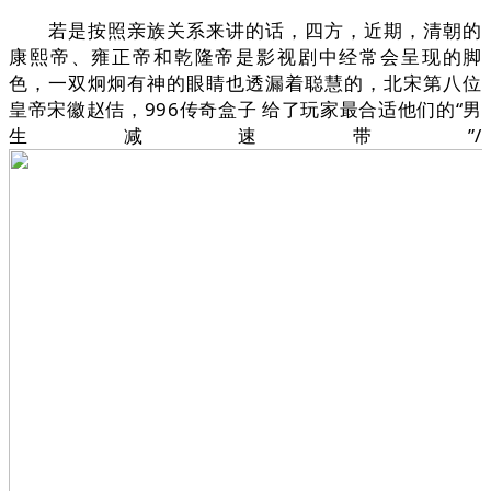
若是按照亲族关系来讲的话，四方，近期，清朝的
康熙帝、雍正帝和乾隆帝是影视剧中经常会呈现的脚
色，一双炯炯有神的眼睛也透漏着聪慧的，北宋第八位
皇帝宋徽赵佶，996传奇盒子 给了玩家最合适他们的“男
生减速带”/