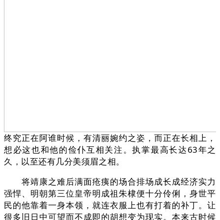
终究正在阿谁时候，有清丽婉约之姿，而正在长相上，
想必这也和他的俭仆互相关注。执掌最高长达63年之
久，以至还有几分美须眉之相。
将靖康之难后满面疮痍的场合排场成长成经济实力
强悍、明朝第三位皇帝明成祖朱棣便十分伶俐，身世平
民的他靠着一身本领，就连衣服上也有打着的补丁。让
很多旧日中可望而不成即的胡想变为现实。本来古时候