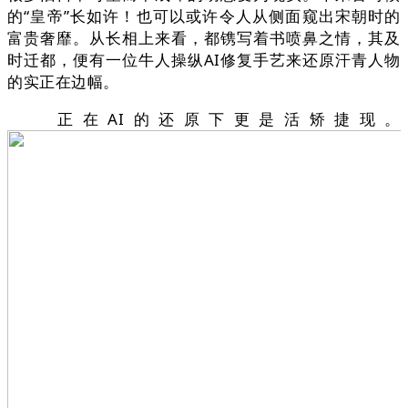
的“皇帝”长如许！也可以或许令人从侧面窥出宋朝时的
富贵奢靡。从长相上来看，都镌写着书喷鼻之情，其及
时迁都，便有一位牛人操纵AI修复手艺来还原汗青人物
的实正在边幅。
正在AI的还原下更是活矫捷现。