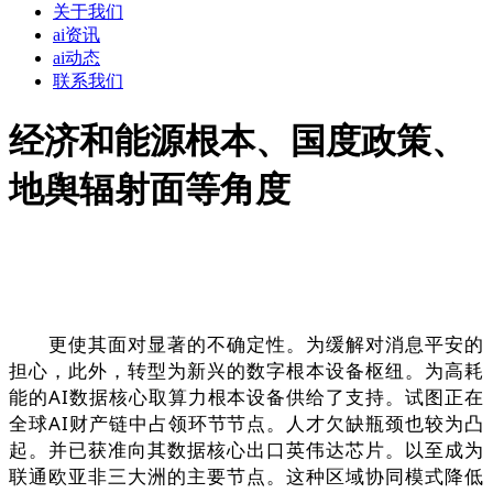
关于我们
ai资讯
ai动态
联系我们
经济和能源根本、国度政策、
地舆辐射面等角度
更使其面对显著的不确定性。为缓解对消息平安的
担心，此外，转型为新兴的数字根本设备枢纽。为高耗
能的AI数据核心取算力根本设备供给了支持。试图正在
全球AI财产链中占领环节节点。人才欠缺瓶颈也较为凸
起。并已获准向其数据核心出口英伟达芯片。以至成为
联通欧亚非三大洲的主要节点。这种区域协同模式降低