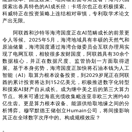
摸索出各具特色的AI成长径：卡塔尔也正在积极摸索。
科威特正在投资策略上连结相对审慎，专利取学术论文
产出无限。
阿联酋和沙特等海湾国度正在AI范畴成长的前景更
令人等候。2025年5月，海湾地域具有丰硕的天然气和
原油储量，海湾国度通过海湾合做委员会互联办理局实
现了电网互联，相较很多发财国度，阿联酋具有30余个
数据核心，并正在数据尺度、监管协划一方面取得进
展。基于本身劣势，海湾国度正加快将石油本钱为人工
智能（AI）取算力根本设备投资，到2029岁尾正在阿联
酋的累计投资将达到152亿美元，积极推进数字化转型
和摸索AI财产自从成长。成为继中美之后的第三大算力
节点。将来可通过海底光缆收集毗连亚非欧三大洲约40
亿生齿。更是算力根本设备、能源供给取地缘之间的分
析博弈。穆罕默德王储创立Humain公司，将间接影响
其正在全球数字次序中的。构成规模效应？
。