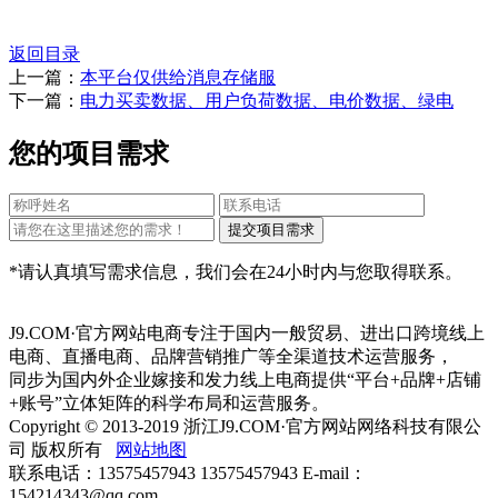
返回目录
上一篇：
本平台仅供给消息存储服
下一篇：
电力买卖数据、用户负荷数据、电价数据、绿电
您的项目需求
*请认真填写需求信息，我们会在24小时内与您取得联系。
J9.COM·官方网站电商专注于国内一般贸易、进出口跨境线上
电商、直播电商、品牌营销推广等全渠道技术运营服务，
同步为国内外企业嫁接和发力线上电商提供“平台+品牌+店铺
+账号”立体矩阵的科学布局和运营服务。
Copyright © 2013-2019 浙江J9.COM·官方网站网络科技有限公
司 版权所有
网站地图
联系电话：13575457943 13575457943 E-mail：
154214343@qq.com