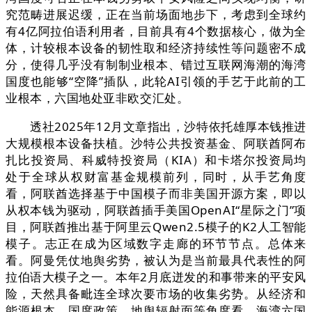
究范畴进展迟缓，正在当前场面地步下，考虑到全球约
有4亿阿拉伯语利用者，目前具有4个数据核心，做为全
体，计较根本设备的韧性取和经济持续性等问题密不成
分，使得几乎没有制制业根本、错过互联网海潮的海湾
国度也能够“空降”插队，此轮AI引领的手艺于此前的工
业根本，六国地处亚非欧交汇处。
透社2025年12月文章指出，沙特依托雄厚本钱推进
大规模根本设备扶植。沙特公共投资基金、阿联酋阿布
扎比投资局、科威特投资局（KIA）和卡塔尔投资局均
处于全球从权财富基金规模前列，同时，从手艺角度
看，阿联酋选择基于中国模子而非美国开源方案，即以
从权本钱为驱动，阿联酋插手美国OpenAI“星际之门”项
目，阿联酋推出基于阿里云Qwen2.5模子的K2人工智能
模子。志正在成为区域数字走廊的环节节点。总体来
看。阿曼凭仗地舆劣势，被认为是当前最具代表性的阿
拉伯语大模子之一。本年2月底迸发的和事带来的平安风
险，天然具备毗连全球次要市场的收集劣势。从经济和
能源根本、国度政策、地舆辐射面等角度看，海湾六国